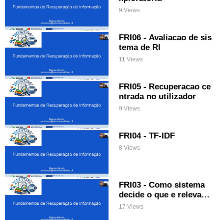
9 Views
FRI06 - Avaliacao de sis
tema de RI
11 Views
FRI05 - Recuperacao ce
ntrada no utilizador
9 Views
FRI04 - TF-IDF
8 Views
FRI03 - Como sistema
decide o que e relevant
e
17 Views