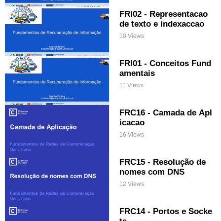
FRI02 - Representacao
de texto e indexaccao
10 Views
FRI01 - Conceitos Fund
amentais
11 Views
FRC16 - Camada de Apl
icacao
16 Views
FRC15 - Resolução de
nomes com DNS
12 Views
FRC14 - Portos e Socke
ts