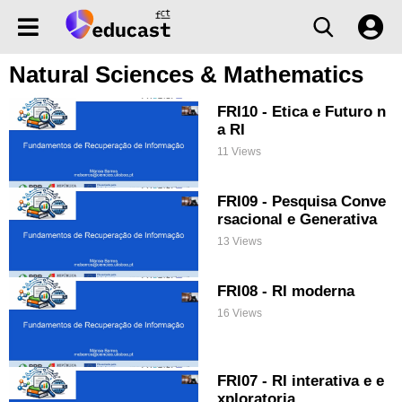
Natural Sciences & Mathematics
FRI10 - Etica e Futuro n
a RI
11 Views
FRI09 - Pesquisa Conve
rsacional e Generativa
13 Views
FRI08 - RI moderna
16 Views
FRI07 - RI interativa e e
xploratoria