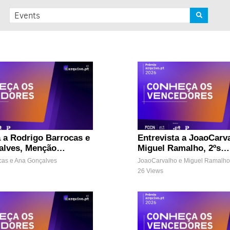
a a Rodrigo Barrocas e
Entrevista a JoaoCarv
alves, Menção
Miguel Ramalho, 2ºs
PÚBLICO do Prémio
classificados do Prém
cas e Ana Gonçalves
JoaoCarvalho e Miguel Ramalho
t 2026
Arquivo.pt 2026
26 Views