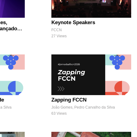
es,
Keynote Speakers
vançados
FCCN
27 Views
de
Zapping FCCN
a Silva
João Gomes, Pedro Carvalho da Silva
63 Views