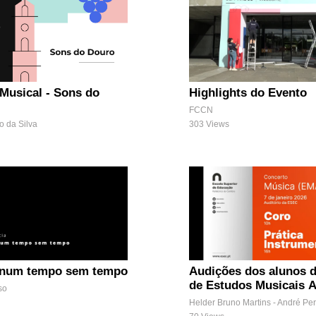
usical - Sons do
Highlights do Evento
FCCN
o da Silva
303 Views
 num tempo sem tempo
Audições dos alunos 
de Estudos Musicais A
so
Helder Bruno Martins - André Per