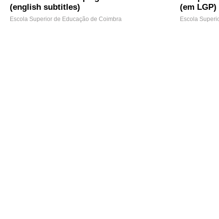
(english subtitles)
(em LGP)
Escola Superior de Educação de Coimbra
Escola Superi
108 Views
93 Views
Wokevertising
Workshop 
top tier j
Escola Superior de Educação de Coimbra
66 Views
Escola Superi
426 Views