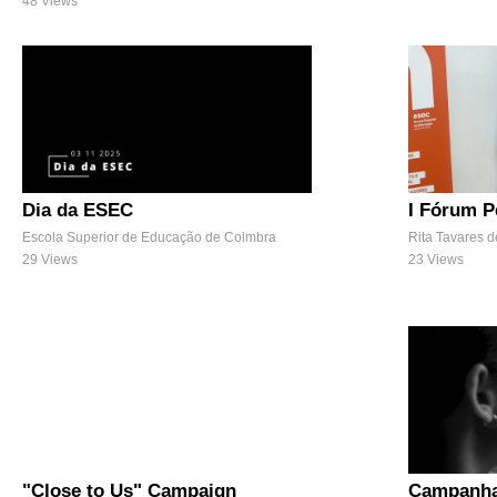
48 Views
Dia da ESEC
I Fórum P
Escola Superior de Educação de Coimbra
29 Views
23 Views
"Close to Us" Campaign
Campanha