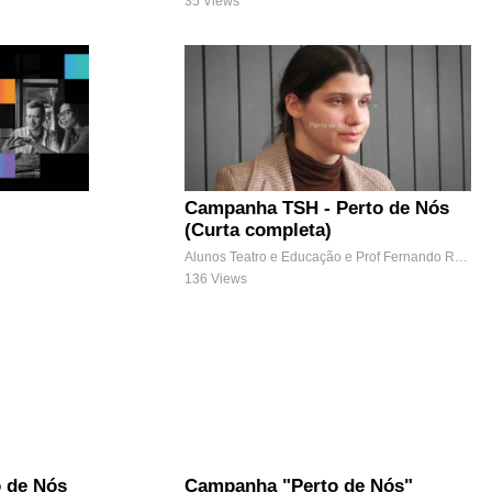
35 Views
Campanha TSH - Perto de Nós
(Curta completa)
Alunos Teatro e Educação e Prof Fernando Ramos (UC Conceção de Projetos de Intervenção Comunitária)
136 Views
 de Nós
Campanha "Perto de Nós"