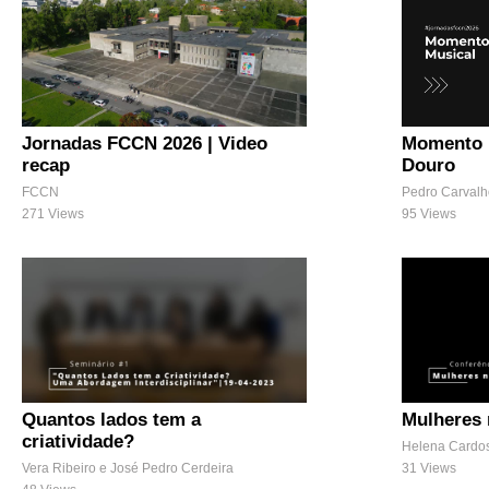
Jornadas FCCN 2026 | Video
Momento M
recap
Douro
FCCN
Pedro Carvalh
271 Views
95 Views
Quantos lados tem a
Mulheres
criatividade?
Helena Cardo
Vera Ribeiro e José Pedro Cerdeira
31 Views