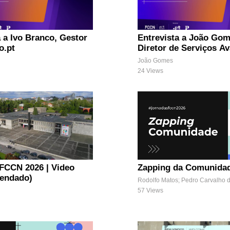
a a Ivo Branco, Gestor
Entrevista a João Gom
o.pt
Diretor de Serviços A
da FCT
João Gomes
24 Views
FCCN 2026 | Video
Zapping da Comunida
gendado)
Rodolfo Matos; Pedro Carvalho d
57 Views