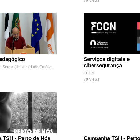
70 Views
edagógico
Serviços digitais e
cibersegurança
Rita Tavares de Sousa (Universidade Católica Portuguesa)
FCCN
79 Views
 TSH - Perto de Nós
Campanha TSH - Perto