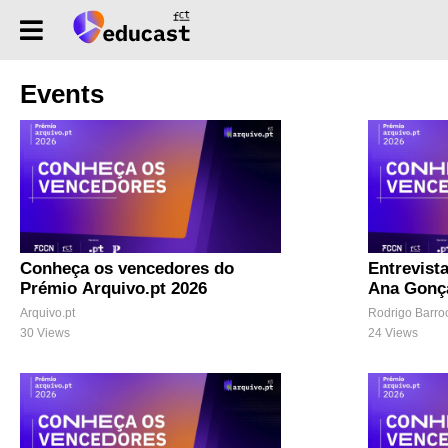
Events
Conheça os vencedores do
Entrevist
Prémio Arquivo.pt 2026
Ana Gonç
Honrosa 
Arquivo.pt
Rodrigo Barro
Arquivo.p
30 Views
24 Views