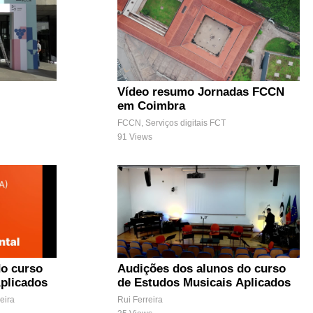
Vídeo resumo Jornadas FCCN
em Coimbra
FCCN, Serviços digitais FCT
91 Views
do curso
Audições dos alunos do curso
plicados
de Estudos Musicais Aplicados
eira
Rui Ferreira