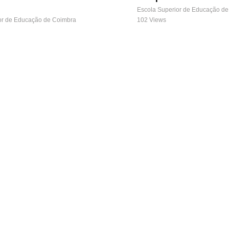
Escola Superior de Educação d
or de Educação de Coimbra
102 Views
“How to publish in
Webinar – Perfis e
ournals?”
Competências em Ges
Ciência e Abertura de
or de Educação de Coimbra
Investigação
142 Views