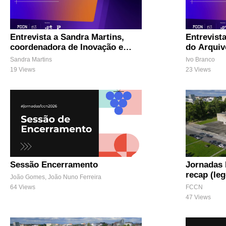
Entrevista a Sandra Martins,
Entrevist
coordenadora de Inovação e
do Arquiv
Impacto Digital do .PT (Menção
Sandra Martins
Ivo Branco
Honrosa .PT)
19 Views
23 Views
Sessão Encerramento
Jornadas 
recap (le
João Gomes, João Nuno Ferreira
64 Views
FCCN
47 Views