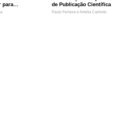
r para
de Publicação Científica
sa
Paulo Ferreira e Amélia Canhoto
87 Views
o de
Soft skills e o mercado de
trabalho
Ana Clara e Vera Barradas
71 Views