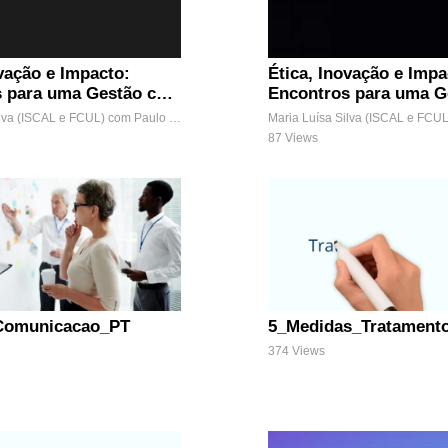
ovação e Impacto:
Ética, Inovação e Impa
s para uma Gestão com
Encontros para uma G
Propósito
Maria Luísa Silva (ISCAL e FCUL) com Paulo Neto (UÉvora e UMPP)
87 Views
Comunicacao_PT
5_Medidas_Tratament
374 Views