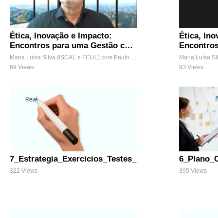
Ética, Inovação e Impacto:
Ética, In
Encontros para uma Gestão com
Encontro
Propósito
Propósito
Maria Luísa Silva (ISCAL e FCUL) com Paulo Neto (UÉvora e UMPP)
69 Views
93 Views
7_Estrategia_Exercicios_Testes_PT
6_Plano_
322 Views
395 Views