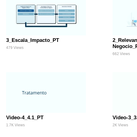
3_Escala_Impacto_PT
2_Relevan
Negocio_
479 Views
662 Views
Video-4_4.1_PT
Video-3_3
1.7K Views
2K Views