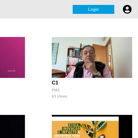
Login
C1
PMS
43 Views