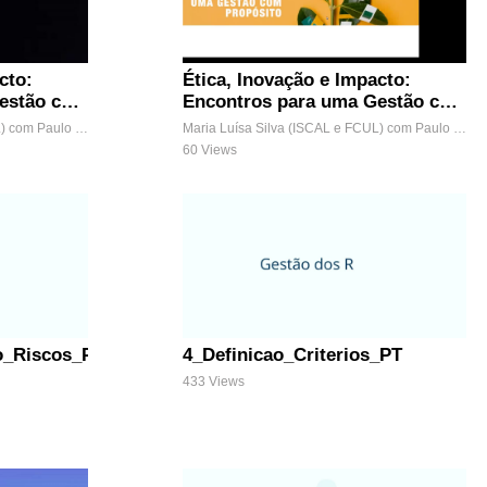
cto:
Ética, Inovação e Impacto:
estão com
Encontros para uma Gestão com
Propósito
Maria Luísa Silva (ISCAL e FCUL) com Paulo Neto (UÉvora e UMPP)
Maria Luísa Silva (ISCAL e FCUL) com Paulo Neto (UÉvora e UMPP)
60 Views
o_Riscos_PT
4_Definicao_Criterios_PT
433 Views