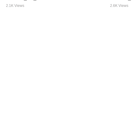
2.1K Views
2.6K Views
Identificação de oportunidades
Identific
de publicação científica
de Publica
Paulo Ferreira e Amélia Canhoto
Paulo Ferreir
96 Views
209 Views