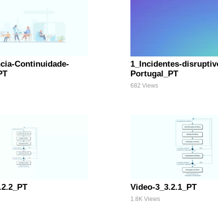
cia-Continuidade-
1_Incidentes-disruptiv
PT
Portugal_PT
682 Views
.2.2_PT
Video-3_3.2.1_PT
1.8K Views