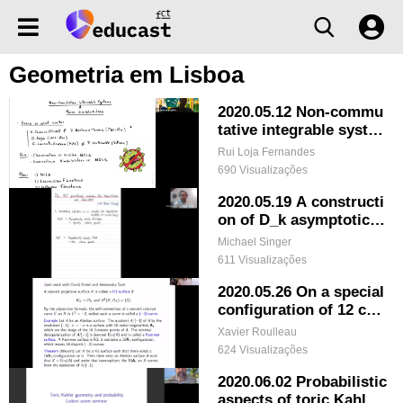
Geometria em Lisboa
2020.05.12 Non-commu
tative integrable syste
ms and their singulariti
Rui Loja Fernandes
es
690 Visualizações
2020.05.19 A constructi
on of D_k asymptoticall
y locally flat gravitation
Michael Singer
al instantons from Atiy
611 Visualizações
ah-Hitchin and Taub-NU
T geometries
2020.05.26 On a special
configuration of 12 con
ics and a related K3 sur
Xavier Roulleau
face
624 Visualizações
2020.06.02 Probabilistic
aspects of toric Kahler