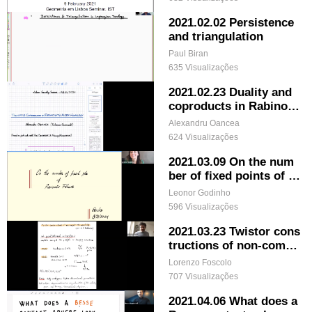
2021.02.02 Persistence
and triangulation
Paul Biran
635 Visualizações
2021.02.23 Duality and
coproducts in Rabinowi
tz-Floer homology
Alexandru Oancea
624 Visualizações
2021.03.09 On the num
ber of fixed points of p
eriodic flows
Leonor Godinho
596 Visualizações
2021.03.23 Twistor cons
tructions of non-compa
ct hyperkähler manifold
Lorenzo Foscolo
s
707 Visualizações
2021.04.06 What does a