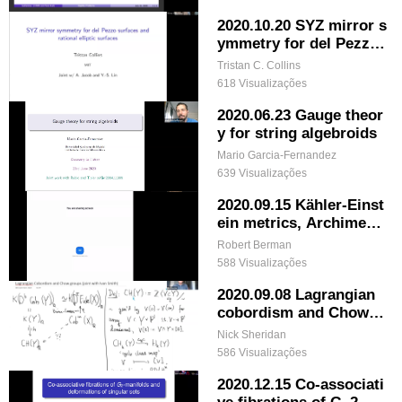
2020.10.20 SYZ mirror s
ymmetry for del Pezzo
surfaces and rational el
Tristan C. Collins
liptic surfaces
618 Visualizações
2020.06.23 Gauge theor
y for string algebroids
Mario Garcia-Fernandez
639 Visualizações
2020.09.15 Kähler-Einst
ein metrics, Archimede
an Zeta functions and p
Robert Berman
hase transitions
588 Visualizações
2020.09.08 Lagrangian
cobordism and Chow g
roups
Nick Sheridan
586 Visualizações
2020.12.15 Co-associati
ve fibrations of G_2-ma