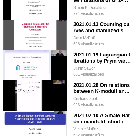
nifolds and deformatio
Simon K. Donaldson
ns of singular sets
771 Visualizações
2021.01.12 Counting cu
rves and stabilized sym
plectic embedding conj
Dusa McDuff
ecture
636 Visualizações
2021.01.19 Lagrangian f
ibrations by Prym varie
ties
Justin Sawon
601 Visualizações
2021.01.26 On relations
between K-moduli and
symplectic geometry
Cristiano Spotti
663 Visualizações
2021.02.10 A Smale-Bar
den manifold admitting
a K-contact but not Sas
Vicente Muñoz
akian structure
632 Visualizações