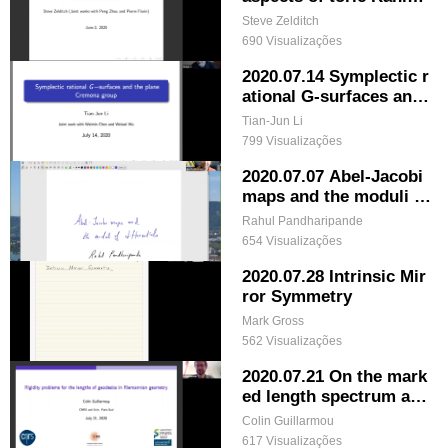
geometry
Steve Zelditch
690 Visualizações
2020.07.14 Symplectic r
ational G-surfaces and
the plane Cremona gro
Tian-Jun Li
up
799 Visualizações
2020.07.07 Abel-Jacobi
maps and the moduli of
differentials
Rahul Pandharipande
654 Visualizações
2020.07.28 Intrinsic Mir
ror Symmetry
Mark Gross
562 Visualizações
2020.07.21 On the mark
ed length spectrum and
geodesic stretch in neg
Colin Guillarmou
ative curvature
617 Visualizações