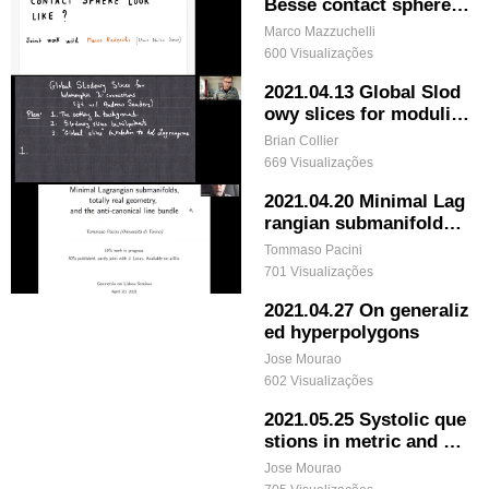
Besse contact sphere l
ook like?
Marco Mazzuchelli
600 Visualizações
2021.04.13 Global Slod
owy slices for moduli s
paces of Lambda-conne
Brian Collier
ctions
669 Visualizações
2021.04.20 Minimal Lag
rangian submanifolds, t
otally real geometry an
Tommaso Pacini
d the anti-canonical lin
701 Visualizações
e bundle
2021.04.27 On generaliz
ed hyperpolygons
Jose Mourao
602 Visualizações
2021.05.25 Systolic que
stions in metric and sy
mplectic geometry
Jose Mourao