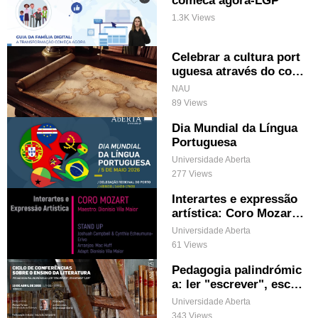
1.3K Views
Celebrar a cultura port
uguesa através do conh
ecimento (legendado)
NAU
89 Views
Dia Mundial da Língua
Portuguesa
Universidade Aberta
277 Views
Interartes e expressão
artística: Coro Mozart
& Stand Up
Universidade Aberta
61 Views
Pedagogia palindrómic
a: ler "escrever", escre
ver "ler"
Universidade Aberta
343 Views