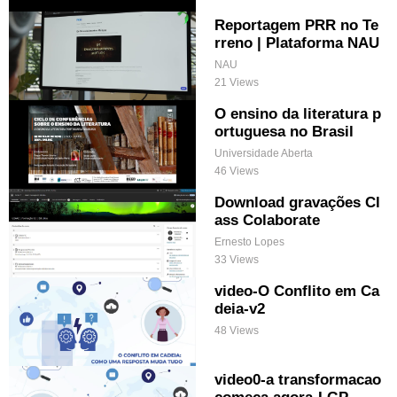
Reportagem PRR no Te
rreno | Plataforma NAU
NAU
21 Views
O ensino da literatura p
ortuguesa no Brasil
Universidade Aberta
46 Views
Download gravações Cl
ass Colaborate
Ernesto Lopes
33 Views
video-O Conflito em Ca
deia-v2
48 Views
video0-a transformacao
comeca agora-LGP