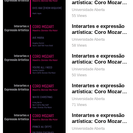
artística: Coro Mozart
& Dies Irae [from Requi
Universidade Aberta
em]
55 Views
Interartes e expressão
artística: Coro Mozart
& Ave Maria
Universidade Aberta
58 Views
Interartes e expressão
artística: Coro Mozart
& You're All I Need
Universidade Aberta
50 Views
Interartes e expressão
artística: Coro Mozart
& White Christmas
Universidade Aberta
71 Views
Interartes e expressão
artística: Coro Mozart
& Prince Ali (National T
Universidade Aberta
V RTP1)