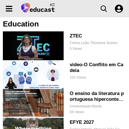
Education
ZTEC
Celina Leão, Filomena Soares
5 Views
video-O Conflito em Ca
deia
102 Views
O ensino da literatura p
ortuguesa hipercontem
porânea
Universidade Aberta
58 Views
EFYE 2027