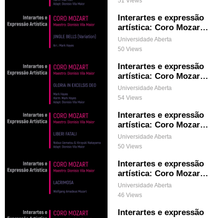
51 Views
Interartes e expressão
artística: Coro Mozart
& Jingle Bells (Variatio
Universidade Aberta
n)
50 Views
Interartes e expressão
artística: Coro Mozart
& Gloria In Excelsis De
Universidade Aberta
o
54 Views
Interartes e expressão
artística: Coro Mozart
& Liberi Fatali
Universidade Aberta
50 Views
Interartes e expressão
artística: Coro Mozart
& Lacrimosa
Universidade Aberta
46 Views
Interartes e expressão