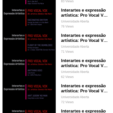
83 Views
Interartes e expressão
artística: Pro Vocal Vox
& FASCINATING RHYT
Universidade Aberta
HM
76 Views
Interartes e expressão
artística: Pro Vocal Vox
& FLIGHT OF THE BUM
Universidade Aberta
BLEBEE
71 Views
Interartes e expressão
artística: Pro Vocal Vox
& ANYTHING GOES
Universidade Aberta
62 Views
Interartes e expressão
artística: Pro Vocal Vox
& AIN'T JUDGIN' NO M
Universidade Aberta
AN
72 Views
Interartes e expressão