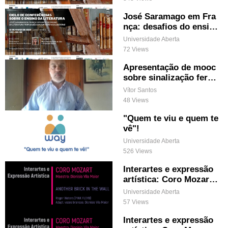
José Saramago em Fra
nça: desafios do ensino
da literatura portugues
Universidade Aberta
a em contexto não lusó
72 Views
fono
Apresentação de mooc
sobre sinalização ferro
viária nacional
Vítor Santos
48 Views
"Quem te viu e quem te
vê"!
Universidade Aberta
526 Views
Interartes e expressão
artística: Coro Mozart
& Another Brick In The
Universidade Aberta
Wall
57 Views
Interartes e expressão