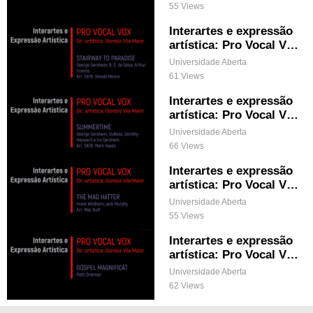
55 Views
Interartes e expressão
artística: Pro Vocal Vox
& STAIRWAY TO PARA
Universidade Aberta
DISE
61 Views
Interartes e expressão
artística: Pro Vocal Vox
& SUMMERTIME
Universidade Aberta
66 Views
Interartes e expressão
artística: Pro Vocal Vox
& THE MAD HATTER
Universidade Aberta
55 Views
Interartes e expressão
artística: Pro Vocal Vox
& GOSPEL MAGNIFICA
Universidade Aberta
T
62 Views